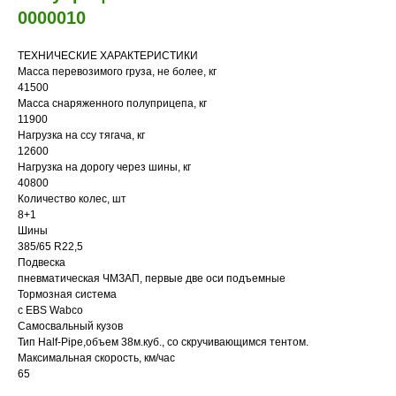
0000010
?
ТЕХНИЧЕСКИЕ ХАРАКТЕРИСТИКИ
Масса перевозимого груза, не более, кг
41500
Масса снаряженного полуприцепа, кг
Вам нужна
11900
Нагрузка на ссу тягача, кг
консультация?
12600
Нагрузка на дорогу через шины, кг
40800
Количество колес, шт
8+1
Шины
385/65 R22,5
Подвеска
пневматическая ЧМЗАП, первые две оси подъемные
Тормозная система
с EBS Wabco
Самосвальный кузов
Тип Half-Pipe,объем 38м.куб., со скручивающимся тентом.
Максимальная скорость, км/час
65