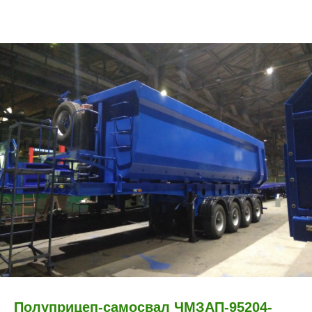
Полуприцеп-самосвал ЧМЗАП-95204-