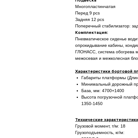
Подвеска
Многопластинчатая
Перед 9 pcs
Задняя 12 pcs
Поперечный стабилизатор: за
Комплектация:
Пневматическое сиденье водит
опрокидывание кабины, кондиц
ГЛОНАСС, система обогрева м
межосевая и межколесная бло
Характеристики бортовой 
Габариты платформы (Длинн
Минимальный дорожный про
База, мм: 4700+1400
Высота погрузочной платфо
1350-1450
Технические характеристик
Грузовой момент, т/м: 18
Грузоподъемность, кг/м: