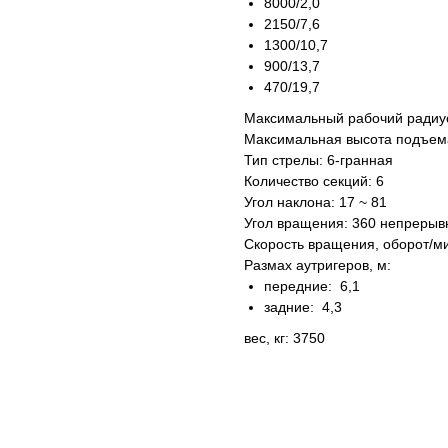
8000/2,0
2150/7,6
1300/10,7
900/13,7
470/19,7
Максимальный рабочий радиус
Максимальная высота подъема
Тип стрелы: 6-гранная
Количество секций: 6
Угол наклона: 17 ~ 81
Угол вращения: 360 непрерыв
Скорость вращения, оборот/ми
Размах аутригеров, м:
передние: 6,1
задние: 4,3
Подробно расскажем о наших услугах, видах работ и п
рассчитаем стоимость и подготовим индивидуальное 
вес, кг: 3750