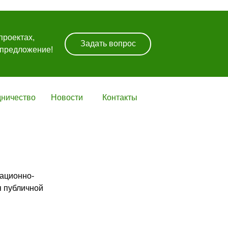
гация
проектах,
Задать вопрос
 предложение!
дничество
Новости
Контакты
ационно-
я публичной