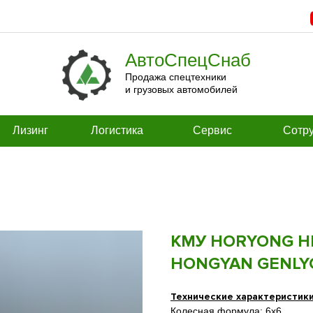
АвтоСпецСнаб
Продажа спецтехники
и грузовых автомобилей
Лизинг
Логистика
Сервис
Сотру
КМУ HORYONG HRS
HONGYAN GENLYO
Технические характеристик
Колесная формула: 6x6