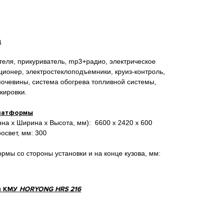
д
еля, прикуриватель, mp3+радио, электрическое
ионер, электростеклоподъемники, круиз-контроль,
очевины, система обогрева топливной системы,
кировки.
платформы
а х Ширина х Высота, мм): 6600 х 2420 х 600
свет, мм: 300
рмы со стороны установки и на конце кузова, мм:
и
КМУ
HORYONG HRS 216