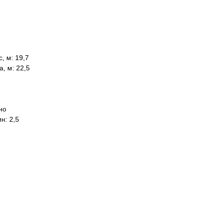
, м: 19,7
, м: 22,5
но
н: 2,5
роектах,
предложение!