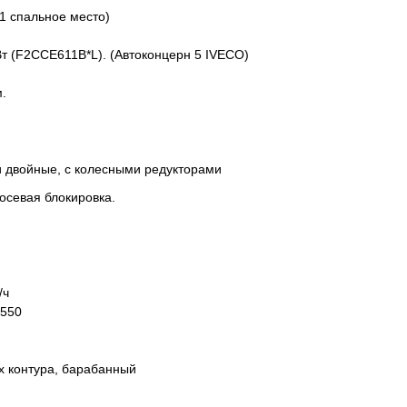
1 спальное место)
Вт (F2CCE611B*L). (Автоконцерн 5 IVECO)
м.
и двойные, с колесными редукторами
осевая блокировка.
/ч
 550
х контура, барабанный