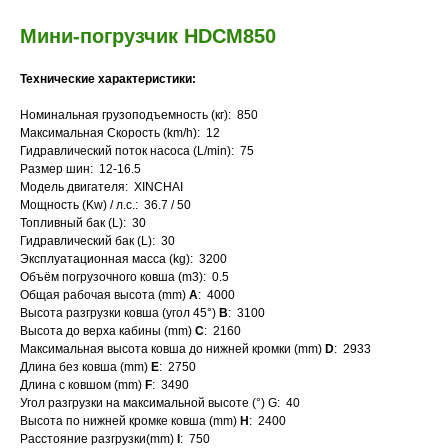
Мини-погрузчик HDCM850
Технические характеристики:
Номинальная грузоподъемность (кг): 850
Максимальная Скорость (km/h): 12
Гидравлический поток насоса (L/min): 75
Размер шин: 12-16.5
Модель двигателя: XINCHAI
Мощность (Kw) / л.с.: 36.7 / 50
Топливный бак (L): 30
Гидравлический бак (L): 30
Эксплуатационная масса (kg): 3200
?
Объём погрузочного ковша (m3): 0.5
Общая рабочая высота (mm)
A
: 4000
Высота разгрузки ковша (угол 45°)
B
: 3100
Высота до верха кабины (mm)
C
: 2160
Вам нужна
Максимальная высота ковша до нижней кромки (mm)
D
: 2933
Длина без ковша (mm)
E
: 2750
консультация?
Длина с ковшом (mm)
F
: 3490
Угол разгрузки на максимальной высоте (°) G: 40
Высота по нижней кромке ковша (mm)
H
: 2400
Расстояние разгрузки(mm)
I
: 750