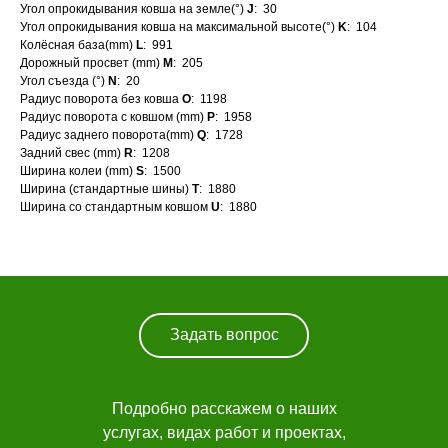
Угол опрокидывания ковша на земле(°)
J
: 30
Угол опрокидывания ковша на максимальной высоте(°)
K
: 104
Колёсная база(mm)
L
: 991
Дорожный просвет (mm)
M
: 205
Угол съезда (°)
N
: 20
Радиус поворота без ковша
O
: 1198
Радиус поворота с ковшом (mm)
P
: 1958
Радиус заднего поворота(mm)
Q
: 1728
Задний свес (mm)
R
: 1208
Ширина колеи (mm)
S
: 1500
Ширина (стандартные шины)
T
: 1880
Ширина со стандартным ковшом
U
: 1880
Каталог техники
О компании
Лизинг
Новости
Навигация
Задать вопрос
Заказать звонок
Подробно расскажем о наших
услугах, видах работ и проектах,