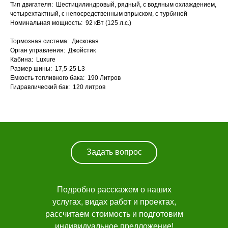
Тип двигателя: Шестицилиндровый, рядный, с водяным охлаждением,
четырехтактный, с непосредственным впрыском, с турбиной
Номинальная мощность: 92 кВт (125 л.с.)
Тормозная система: Дисковая
Орган управления: Джойстик
Кабина: Luxure
Размер шины: 17,5-25 L3
Емкость топливного бака: 190 Литров
Гидравлический бак: 120 литров
Каталог техники
О компании
Лизинг
Новости
Навигация
Задать вопрос
Заказать звонок
Подробно расскажем о наших
услугах, видах работ и проектах,
рассчитаем стоимость и подготовим
индивидуальное предложение!