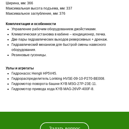
?
Вам нужна
Ширина, мм: 366
Максимальная высота подъема, мм: 337
консультация?
Максимальное заглубление, мм: 376
Комплектация и особенности
Управление рабочим оборудованием джойстиками.
Климатическая установка в кабине – кондиционер, печка.
Две пары гидравлических выходов реверсивных + дренаж.
Гидравлический механизм для быстрой смены навесного
оборудования.
Резиновые гусеницы.
Узлы и агрегаты
Гидронасос Hengli HP5V45.
Гидрораспределитель Lonking HVSE-09-10-P270-BE008.
Гидромотор поворота башни KYB MSG-27P-23E-11.
Гидромотор привода хода KYB MAG-26VP-400F-8.
Каталог техники
О компании
Лизинг
Новости
Навигация
Задать вопрос