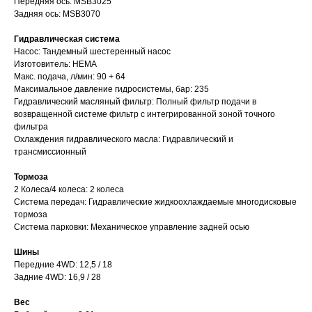
Передняя ось: MSB3025
Задняя ось: MSB3070
Гидравлическая система
?
Насос: Тандемный шестеренный насос
Изготовитель: HEMA
Макс. подача, л/мин: 90 + 64
Максимальное давление гидросистемы, бар: 235
Вам нужна
Гидравлический масляный фильтр: Полный фильтр подачи в
возвращенной системе фильтр с интегрированной зоной точного
консультация?
фильтра
Охлаждения гидравлического масла: Гидравлический и
трансмиссионный
Тормоза
2 Колеса/4 колеса: 2 колеса
Система передач: Гидравлические жидкоохлаждаемые многодисковые
тормоза
Система парковки: Механическое управление задней осью
Шины
Передние 4WD: 12,5 / 18
Задние 4WD: 16,9 / 28
Вес