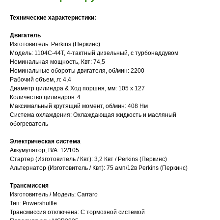
Технические характеристики:
Двигатель
Изготовитель: Perkins (Перкинс)
Модель: 1104C-44T, 4-тактный дизельный, с турбонаддувом
Номинальная мощность, Квт: 74,5
Номинальные обороты двигателя, об/мин: 2200
Рабочий объем, л: 4,4
Диаметр цилиндра & Ход поршня, мм: 105 х 127
Количество цилиндров: 4
Максимальный крутящий момент, об/мин: 408 Нм
Система охлаждения: Охлаждающая жидкость и масляный
обогреватель
Электрическая система
Аккумулятор, В/А: 12/105
Стартер (Изготовитель / Квт): 3,2 Квт / Perkins (Перкинс)
Альтернатор (Изготовитель / Квт): 75 амп/12в Perkins (Перкинс)
Трансмиссия
Изготовитель / Модель: Саrrаrо
Тип: Роwеrshuttlе
Трансмиссия отключена: С тормозной системой