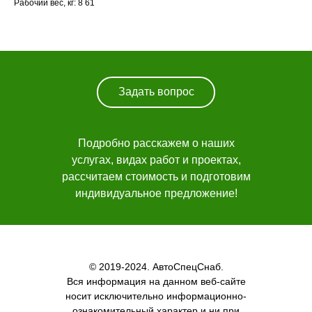
Рабочий вес, кг: 8 61
Каталог техники
О компании
Лизинг
Новости
Навигация
Задать вопрос
Заказать звонок
Подробно расскажем о наших
услугах, видах работ и проектах,
рассчитаем стоимость и подготовим
индивидуальное предложение!
© 2019-2024. АвтоСпецСнаб.
Вся информация на данном веб-сайте
носит исключительно информационно-
ознакомительный характер и ни при