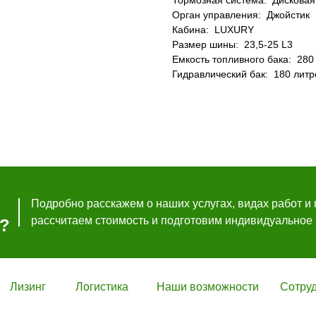
Тормозная система: Дисковая
Орган управления: Джойстик
Кабина: LUXURY
Размер шины: 23,5-25 L3
Подробно расскажем о наших услугах, видах работ и п
Емкость топливного бака: 280
рассчитаем стоимость и подготовим индивидуальное 
Гидравлический бак: 180 литр
Нави
Подробно расскажем о наших услугах, видах работ и 
рассчитаем стоимость и подготовим индивидуальное
я?
Лизинг
Логистика
Наши возможности
Сотру