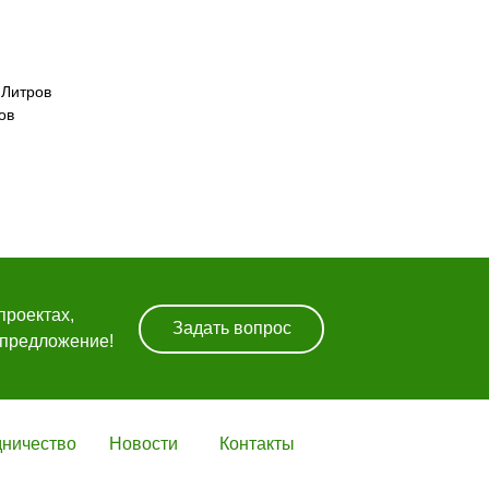
роектах,
 Литров
предложение!
ов
гация
проектах,
Задать вопрос
 предложение!
дничество
Новости
Контакты