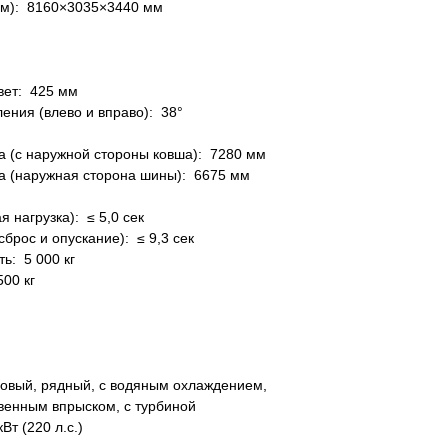
м): 8160×3035×3440 мм
м
ет: 425 мм
ления (влево и вправо): 38°
 (с наружной стороны ковша): 7280 мм
а (наружная сторона шины): 6675 мм
 нагрузка): ≤ 5,0 сек
брос и опускание): ≤ 9,3 сек
ь: 5 000 кг
00 кг
овый, рядный, с водяным охлаждением,
венным впрыском, с турбиной
т (220 л.с.)